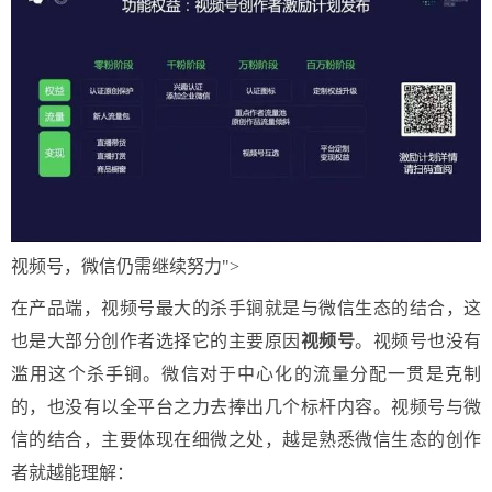
视频号，微信仍需继续努力">
在产品端，视频号最大的杀手锏就是与微信生态的结合，这
也是大部分创作者选择它的主要原因
视频号
。视频号也没有
滥用这个杀手锏。微信对于中心化的流量分配一贯是克制
的，也没有以全平台之力去捧出几个标杆内容。视频号与微
信的结合，主要体现在细微之处，越是熟悉微信生态的创作
者就越能理解：