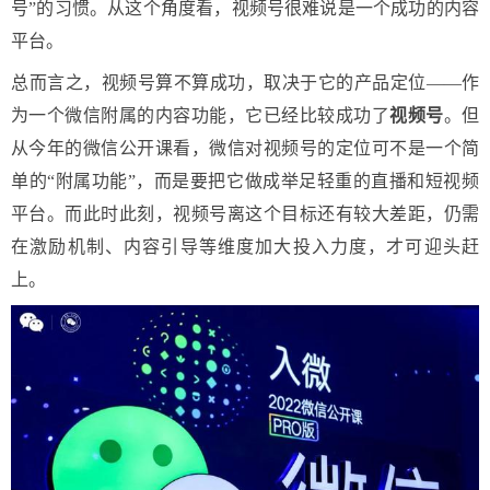
号”的习惯。从这个角度看，视频号很难说是一个成功的内容
平台。
总而言之，视频号算不算成功，取决于它的产品定位——作
为一个微信附属的内容功能，它已经比较成功了
视频号
。但
从今年的微信公开课看，微信对视频号的定位可不是一个简
单的“附属功能”，而是要把它做成举足轻重的直播和短视频
平台。而此时此刻，视频号离这个目标还有较大差距，仍需
在激励机制、内容引导等维度加大投入力度，才可迎头赶
上。