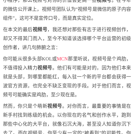
小程序，那么视频号对你的价值会更高一些
视频号
。在今年
的微信公开课上，视频号团队认为“视频号是微信的原子内容
组件”，这可不是宣传口号，而是真实定位。
在本文的最后
视频号
，我还想对那些有志于进行视频创作，
却又不得其门而入，至今不知道该选择哪个平台运营的初级
创作者，讲几句肺腑之言：
你可能从很多头部KOL或
MCN
那里听说，视频号是个鸡肋，
不值得投入精力
视频号
。他们有可能是对的，因为他们本来
就是头部，到哪里都能红，每入驻一个新的平台都会获得一
波官方资源，也完全不缺乏变现的手段。对于他们而言，视
频号可能确实是鸡肋，至少现在是。
然而，你只是个萌新
视频号
。对你而言，最重要的事情是在
新手村找到练级的机会。以你现在的名气和创作水平，跑到
那些中心化的大平台，就像石沉大海，甚至没人知道你沉下
去了。而在视频号，你至少有一定的“被看到”的可能性。你