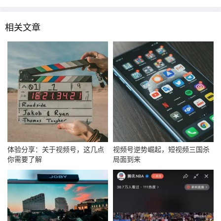
相关文章
体验分享：关于视频号，这几点
视频号逆势崛起，短视频三国杀
你需要了解
局面到来