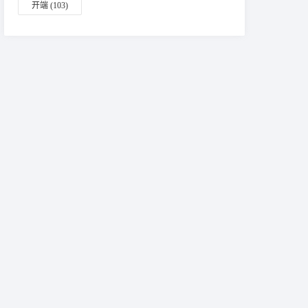
开端
(103)