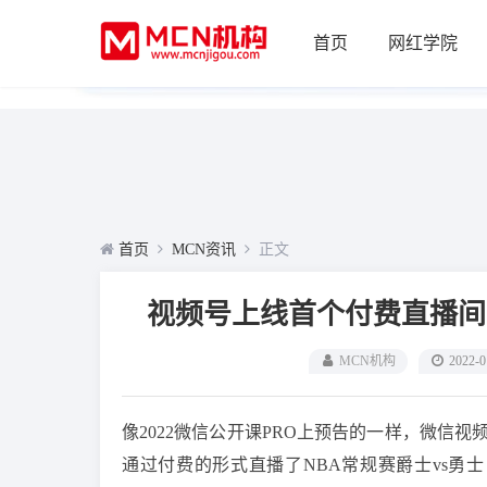
首页
网红学院
首页
MCN资讯
正文
视频号上线首个付费直播间
MCN机构
2022-0
像2022微信公开课PRO上预告的一样，微信
通过付费的形式直播了NBA常规赛爵士vs勇