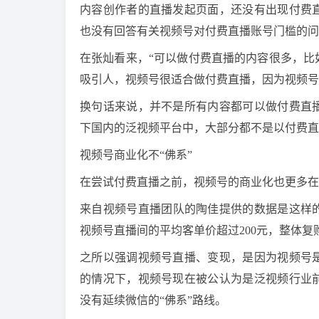
内容创作者的直播发起页面，还没有出现付费
也没有回答有关视频号对付费直播账号门槛的问
在张灿看来，“可以做付费直播的内容很多，比
吸引人，视频号很适合做付费直播，因为视频号
换句话来说，并不是所有内容都可以做付费直
下国内的泛视频平台中，大部分都不是以付费直
视频号商业化不“佛系”
在尝试付费直播之前，视频号的商业化也更多在
来自视频号直播团队的陶佳提供的数据是这样的
视频号直播间的平均客单价超过200元，整体复购
之所以强调视频号直播、变现，是因为视频号
的情况下，视频号现在被公认为是泛视频行业
没有延续微信的“佛系”路线。