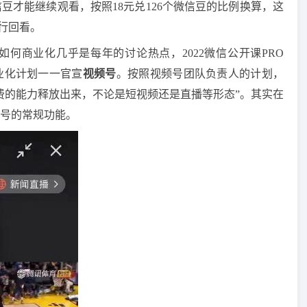
信豆才能继续观看，按照18元兑126个微信豆的比例换算，这
进行回看。
何商业化几乎是每年的讨论热点，2022微信公开课PRO
业化计划一一官宣
视频号
。按照视频号团队负责人的计划，
费的能力释放出来，不论是短视频还是直播等形态”。其实在
号的常规功能。