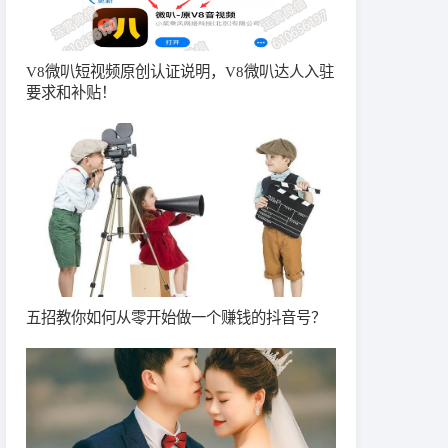
V8微叭短视频原创认证说明，V8微叭达人入驻
要求和补贴！
五招教你如何从零开始做一个赚钱的抖音号？