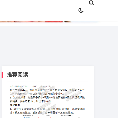
✕
推荐阅读