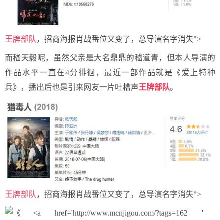
王牌部队
，招商海报肖战番位又变了，总导演名字消失">
而嵇天毅呢，虽然父亲是大名鼎鼎的嵇道青，但本人导演的
作品水平一直在4分徘徊，最近一部作品就是《爱上特种
兵》，播出后也是引来网友一片吐槽声
王牌部队
。
王牌部队
，招商海报肖战番位又变了，总导演名字消失">