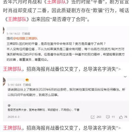
去年六月时肖战和《
王牌部队
》签约时是“平番”，剧方官宣
时肖战却变成了二番，因此质疑剧方存在“欺骗”行为，喊话
《
王牌部队
》出来回应“是否遵守了合同”。
王牌部队
，招商海报肖战番位又变了，总导演名字消失">
王牌部队
，招商海报肖战番位又变了，总导演名字消失">