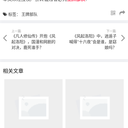
标签：
王牌部队
上一篇:
下一篇:
《凡人修仙传》开炮《风
《风起洛阳》中，逍遥子
起洛阳》，国漫和网剧的
喊得“十六夜”会是谁，是窈
对决，鹿死谁手？
娘吗？
相关文章