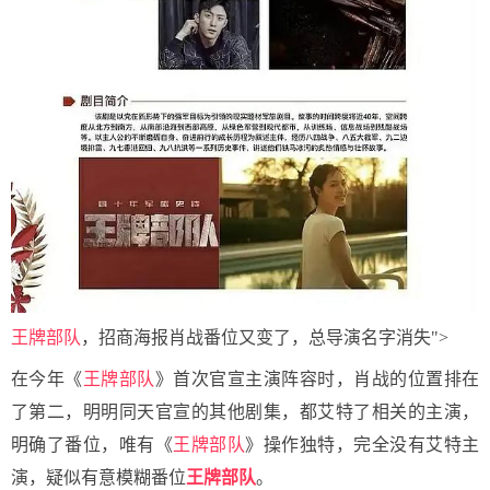
王牌部队
，招商海报肖战番位又变了，总导演名字消失">
在今年《
王牌部队
》首次官宣主演阵容时，肖战的位置排在
了第二，明明同天官宣的其他剧集，都艾特了相关的主演，
明确了番位，唯有《
王牌部队
》操作独特，完全没有艾特主
演，疑似有意模糊番位
王牌部队
。