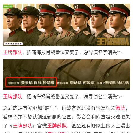
王牌部队
，招商海报肖战番位又变了，总导演名字消失">
王牌部队
，招商海报肖战番位又变了，总导演名字消失">
之后的走向就更加“谜”了，肖战方迟迟没有转发相关
微博
，
看样子并不想认领这部剧的官宣，影音会和网宣组火速取关
了《
王牌部队
》官微
王牌部队
。甚至还有疑似业内人士曝出