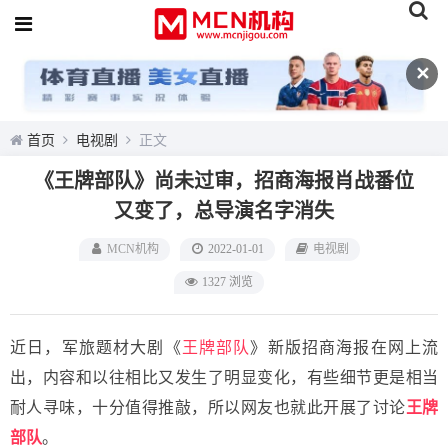
✕
首页
电视剧
正文
《王牌部队》尚未过审，招商海报肖战番位
又变了，总导演名字消失
MCN机构
2022-01-01
电视剧
1327 浏览
近日，军旅题材大剧《
王牌部队
》新版招商海报在网上流
出，内容和以往相比又发生了明显变化，有些细节更是相当
耐人寻味，十分值得推敲，所以网友也就此开展了讨论
王牌
部队
。