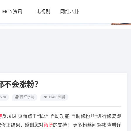
MCN资讯
电视剧
网红八卦
└
都不会涨粉？
3-20
网红学院
15418 浏览
博
反垃圾 页面点击“私信-自助功能-自助修粉丝”进行修复即
次修正结果，感谢您对
微博
的支持！ 更多粉丝问题戳 查看详