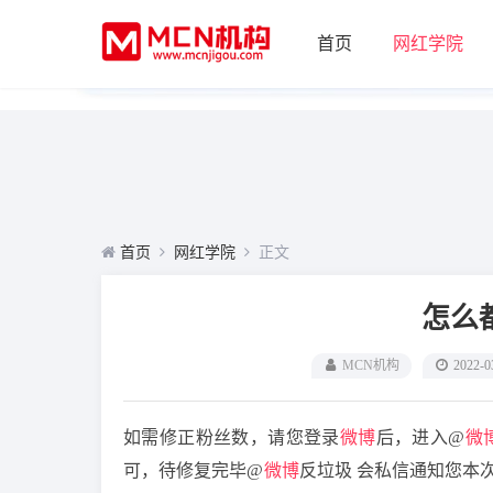
首页
网红学院
首页
网红学院
正文
怎么
MCN机构
2022-0
如需修正粉丝数，请您登录
微博
后，进入@
微
可，待修复完毕@
微博
反垃圾 会私信通知您本