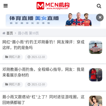
✕
首页
聂小雨 第10页
网红“聂小雨”约钓王邓刚垂钓！网友辣评：穿成
这样，钓的是鱼吗
网红八卦
2021-12-10
邓刚教聂小雨钓鱼，全程细心指导，网友：我是
来看展示身材的
网红八卦
2021-12-10
聂小雨又跟痞幼“杠”上了？同时进驻游戏圈，这
回她俩都输了