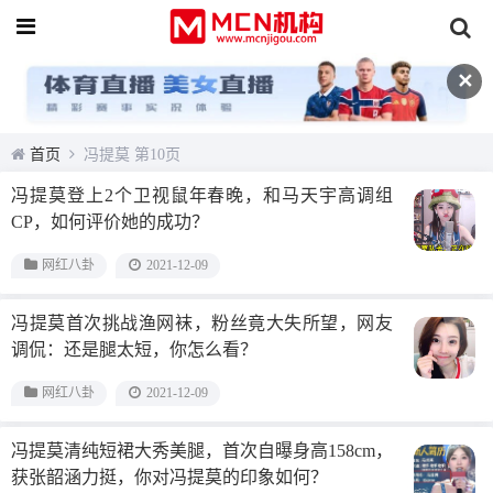
✕
首页
冯提莫 第10页
冯提莫登上2个卫视鼠年春晚，和马天宇高调组
CP，如何评价她的成功？
网红八卦
2021-12-09
冯提莫首次挑战渔网袜，粉丝竟大失所望，网友
调侃：还是腿太短，你怎么看？
网红八卦
2021-12-09
冯提莫清纯短裙大秀美腿，首次自曝身高158cm，
获张韶涵力挺，你对冯提莫的印象如何？