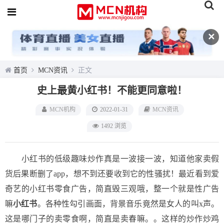
✕
首页
MCN资讯
正文
史上最黄小红书！不能更同意啦！
MCN机构
2022-01-31
MCN资讯
1492 浏览
小红书的低级趣味炒作真是一波接一波，知道他家卖假
货后果断删了app，想不到还要收到它的性骚扰！最近看到爱
奇艺的小红书零食广告，简直毁三观哦，整一个就是性广告
嘛
小红书
。各种性勾引画面，背景音乐竟然是女人的叫x声。
这是哪门子的卖零食啊，简直是卖春嘛。。这样的炒作炒鸡