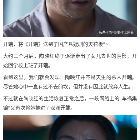
开端，将《开端》送到了国产悬疑剧的天花板">
大约三个月后，陶映红终于逐渐走出了女儿去世的阴影，开
始回学校上班了
开端
。
看到这里，我们就会发现：陶映红并不是天生的恶人
开端
。
尽管她心中一直有过不去的坎，但并没有因此就放弃人生。
不过就在陶映红的生活恢复正常之后，一段网络上的“车祸集
锦”又再次将她推进了深渊
开端
。