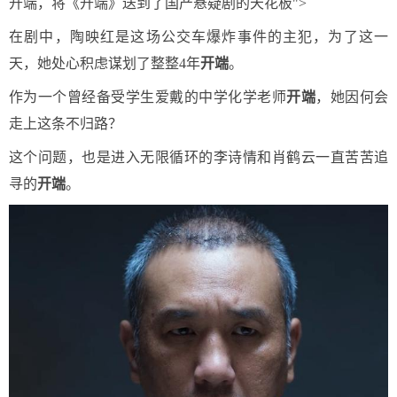
开端，将《开端》送到了国产悬疑剧的天花板">
在剧中，陶映红是这场公交车爆炸事件的主犯，为了这一
天，她处心积虑谋划了整整4年
开端
。
作为一个曾经备受学生爱戴的中学化学老师
开端
，她因何会
走上这条不归路？
这个问题，也是进入无限循环的李诗情和肖鹤云一直苦苦追
寻的
开端
。