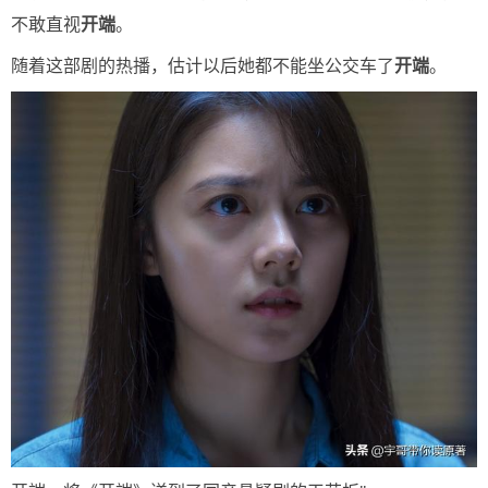
不敢直视
开端
。
随着这部剧的热播，估计以后她都不能坐公交车了
开端
。