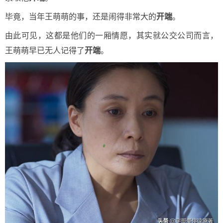
毕竟，当年王萌萌的事，还是闹得非常大的
开端
。
由此可见，这都是他们的一厢情愿，其实就公交公司而言，
王萌萌早已无人记得了
开端
。