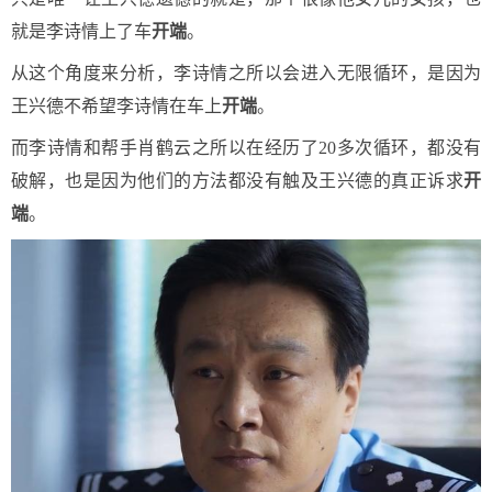
就是李诗情上了车
开端
。
从这个角度来分析，李诗情之所以会进入无限循环，是因为
王兴德不希望李诗情在车上
开端
。
而李诗情和帮手肖鹤云之所以在经历了20多次循环，都没有
破解，也是因为他们的方法都没有触及王兴德的真正诉求
开
端
。