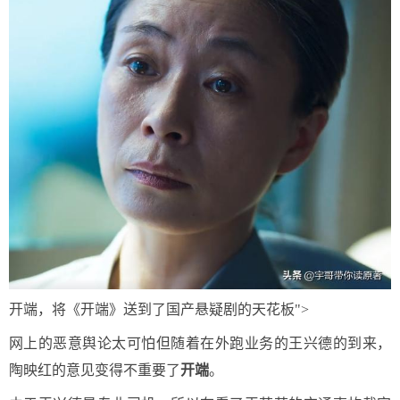
开端，将《开端》送到了国产悬疑剧的天花板">
网上的恶意舆论太可怕但随着在外跑业务的王兴德的到来，
陶映红的意见变得不重要了
开端
。