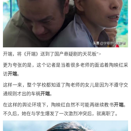
开端，将《开端》送到了国产悬疑剧的天花板">
更为夸张的是，这个记者是当着很多老师的面追着陶映红采
访
开端
。
这样一来，整个学校都知道了陶老师的女儿是因为不遵守交
通规则才出的车祸
开端
。
在这样的舆论环境下，陶映红自然不可能再继续教书
开端
。
不久后，她在与学生爆发了一次激烈冲突后，就离职了。