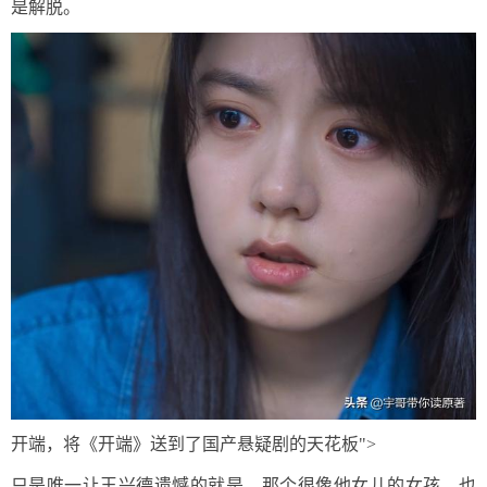
是解脱。
开端，将《开端》送到了国产悬疑剧的天花板">
只是唯一让王兴德遗憾的就是，那个很像他女儿的女孩，也