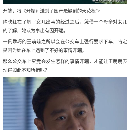
开端，将《开端》送到了国产悬疑剧的天花板">
陶映红在了解了女儿出事的经过之后，凭借一个母亲对女儿
的了解，她认为事出有因
开端
。
一贯乖巧的王萌萌之所以会在公交车上强行要求下车，肯定
是因为她在车上遇到了不好的事情
开端
。
那么公交车上究竟会发生怎样的事情
开端
，才能让王萌萌表
现得如此不知所措呢？