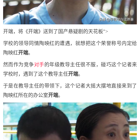
开端，将《开端》送到了国产悬疑剧的天花板">
学校的领导同情陶映红的遭遇，就想把这个荣誉称号内定给
陶映红
开端
。
然而作为竞争
对手
的年级教导主任很不服，碰巧这个记者来
学校时，遇到了这个教导主任
开端
。
于是在教导主任的带领下，这个记者大摇大摆地直接来到了
陶映红所在的办公室
开端
。