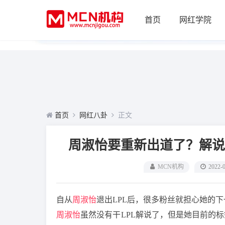
首页
网红学院
首页
网红八卦
正文
周淑怡要重新出道了？解说
MCN机构
2022-
自从
周淑怡
退出LPL后，很多粉丝就担心她的
周淑怡
虽然没有干LPL解说了，但是她目前的