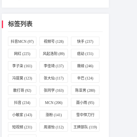
标签列表
抖音MCN
(97)
视频号
(128)
快手
(237)
网红
(225)
风起洛阳
(89)
痞幼
(151)
李子柒
(161)
李佳琦
(137)
薇娅
(246)
冯提莫
(123)
张大仙
(117)
辛巴
(124)
散打哥
(92)
张同学
(163)
陈亚男
(280)
抖音
(234)
MCN
(206)
聂小雨
(95)
小敏家
(143)
涨粉
(141)
雪中悍刀行
(196)
短视频
(231)
周淑怡
(112)
王牌部队
(119)