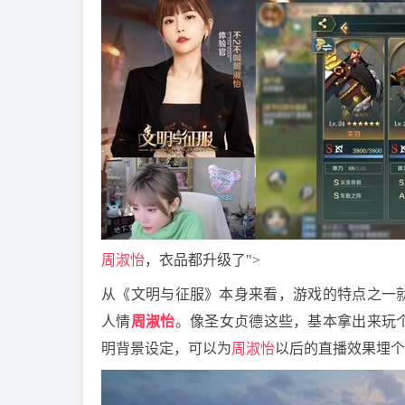
周淑怡
，衣品都升级了">
从《文明与征服》本身来看，游戏的特点之一
人情
周淑怡
。像圣女贞德这些，基本拿出来玩
明背景设定，可以为
周淑怡
以后的直播效果埋个