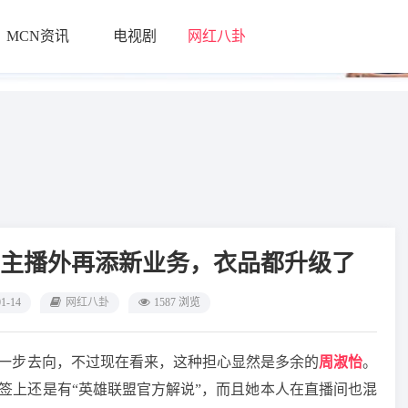
MCN资讯
电视剧
网红八卦
└
主播外再添新业务，衣品都升级了
01-14
网红八卦
1587 浏览
下一步去向，不过现在看来，这种担心显然是多余的
周淑怡
。
标签上还是有“英雄联盟官方解说”，而且她本人在直播间也混