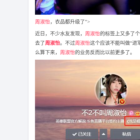
周淑怡
，衣品都升级了">
近日，不少水友发现，
周淑怡
的标签上又多了个
去了
周淑怡
。不过
周淑怡
这个应该不能叫做“进
么算下来，
周淑怡
的业务反而比以前更多了。