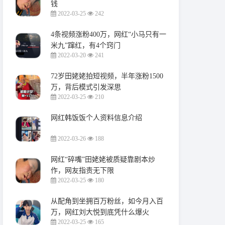
钱
2022-03-25
242
4条视频涨粉400万，网红“小马只有一
米九”蹿红，有4个窍门
2022-03-20
241
72岁田姥姥拍短视频，半年涨粉1500
万，背后模式引发深思
2022-03-25
210
网红韩饭饭个人资料信息介绍
2022-03-26
188
网红“碎嘴”田姥姥被质疑靠剧本炒
作，网友指责无下限
2022-03-25
180
从配角到坐拥百万粉丝，如今月入百
万，网红刘大悦到底凭什么爆火
2022-03-25
165