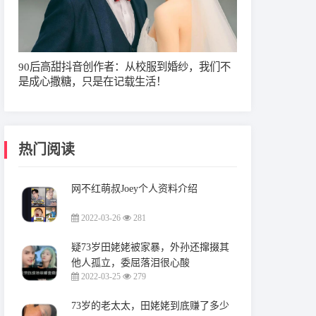
90后高甜抖音创作者：从校服到婚纱，我们不
是成心撒糖，只是在记载生活！
热门阅读
网不红萌叔Joey个人资料介绍
2022-03-26
281
疑73岁田姥姥被家暴，外孙还撺掇其
他人孤立，委屈落泪很心酸
2022-03-25
279
73岁的老太太，田姥姥到底赚了多少