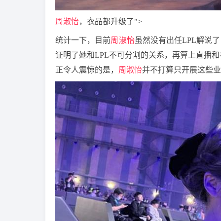
周淑怡
，衣品都升级了">
统计一下，目前
周淑怡
虽然没有出任LPL解说
证明了她和LPL不可分割的关系，再算上直播
正令人震惊的是，
周淑怡
并不打算只开展这些业