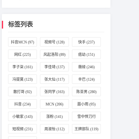
标签列表
抖音MCN
(97)
视频号
(128)
快手
(237)
网红
(225)
风起洛阳
(89)
痞幼
(151)
李子柒
(161)
李佳琦
(137)
薇娅
(246)
冯提莫
(123)
张大仙
(117)
辛巴
(124)
散打哥
(92)
张同学
(163)
陈亚男
(280)
抖音
(234)
MCN
(206)
聂小雨
(95)
小敏家
(143)
涨粉
(141)
雪中悍刀行
(196)
短视频
(231)
周淑怡
(112)
王牌部队
(119)