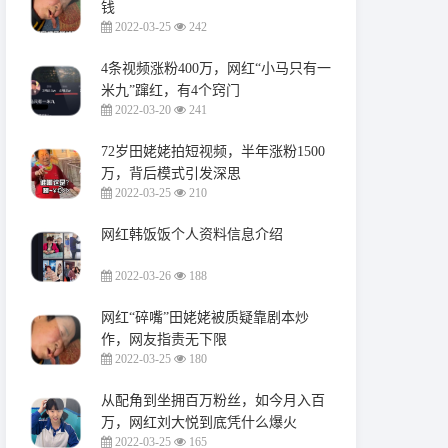
钱
2022-03-25
242
4条视频涨粉400万，网红“小马只有一
米九”蹿红，有4个窍门
2022-03-20
241
72岁田姥姥拍短视频，半年涨粉1500
万，背后模式引发深思
2022-03-25
210
网红韩饭饭个人资料信息介绍
2022-03-26
188
网红“碎嘴”田姥姥被质疑靠剧本炒
作，网友指责无下限
2022-03-25
180
从配角到坐拥百万粉丝，如今月入百
万，网红刘大悦到底凭什么爆火
2022-03-25
165