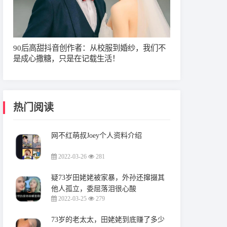
90后高甜抖音创作者：从校服到婚纱，我们不
是成心撒糖，只是在记载生活！
热门阅读
网不红萌叔Joey个人资料介绍
2022-03-26
281
疑73岁田姥姥被家暴，外孙还撺掇其
他人孤立，委屈落泪很心酸
2022-03-25
279
73岁的老太太，田姥姥到底赚了多少