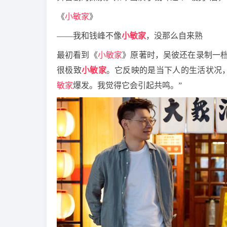
《
小敏家
》
——我和钱峰不像
小敏家
，没那么自来熟
最初看到《
小敏家
》原著时，吴彼还在录制一
很极致
小敏家
。它反映的是当下人的生活状况
敏家
爆发。我觉得它会引起共鸣。”