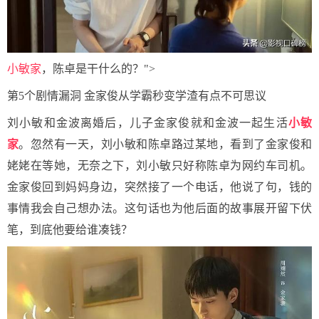
小敏家
，陈卓是干什么的？">
第5个剧情漏洞 金家俊从学霸秒变学渣有点不可思议
刘小敏和金波离婚后，儿子金家俊就和金波一起生活
小敏
家
。忽然有一天，刘小敏和陈卓路过某地，看到了金家俊和
姥姥在等她，无奈之下，刘小敏只好称陈卓为网约车司机。
金家俊回到妈妈身边，突然接了一个电话，他说了句，钱的
事情我会自己想办法。这句话也为他后面的故事展开留下伏
笔，到底他要给谁凑钱？