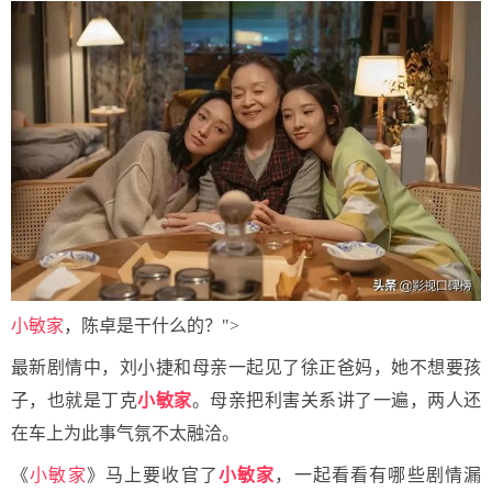
小敏家
，陈卓是干什么的？">
最新剧情中，刘小捷和母亲一起见了徐正爸妈，她不想要孩
子，也就是丁克
小敏家
。母亲把利害关系讲了一遍，两人还
在车上为此事气氛不太融洽。
《
小敏家
》马上要收官了
小敏家
，一起看看有哪些剧情漏