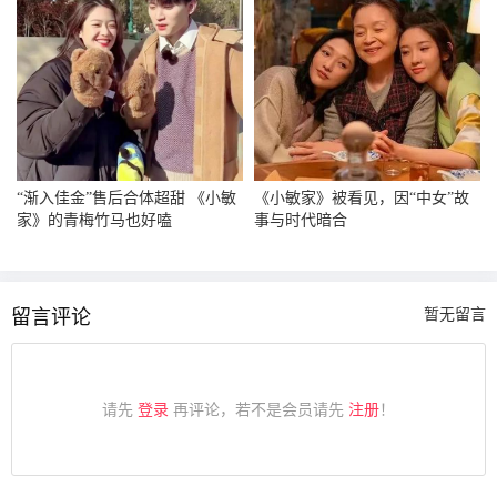
“渐入佳金”售后合体超甜 《小敏
《小敏家》被看见，因“中女”故
家》的青梅竹马也好嗑
事与时代暗合
留言评论
暂无留言
请先
登录
再评论，若不是会员请先
注册
！