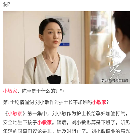
洞？
小敏家
，陈卓是干什么的？">
第1个剧情漏洞 刘小敏作为护士长不加班吗
小敏家
？
《
小敏家
》第一集中，刘小敏作为护士长给孕妇加油打气，
安全地生下孩子
小敏家
。随后，刘小敏也算是下班了，听见
年轻的同事们议论是非，她及时阻止了。刘小敏职业的高光