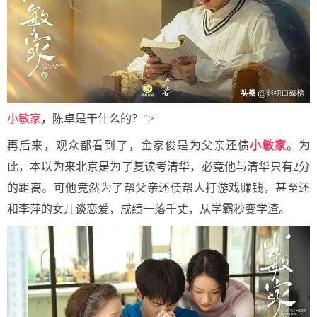
小敏家
，陈卓是干什么的？">
再后来，观众都看到了，金家俊是为父亲还债
小敏家
。为
此，本以为来北京是为了复读考清华，必竟他与清华只有2分
的距离。可他竟然为了帮父亲还债帮人打游戏赚钱，甚至还
和李萍的女儿谈恋爱，成绩一落千丈，从学霸秒变学渣。