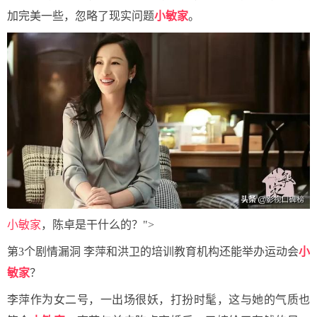
加完美一些，忽略了现实问题
小敏家
。
小敏家
，陈卓是干什么的？">
第3个剧情漏洞 李萍和洪卫的培训教育机构还能举办运动会
小
敏家
？
李萍作为女二号，一出场很妖，打扮时髦，这与她的气质也