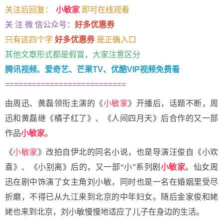
关注后回复：
小敏家
即可在线观看
关 注 微 信公众号：
好多优惠券
只有这四个字
好多优惠券
是正确入口
其他文章形式都是假冒，大家注意区分
腾讯视频、爱奇艺、芒果TV、优酷VIP视频免费看
===========================
由周迅、黄磊领衔主演的《
小敏家
》开播后，话题不断，周
迅和黄磊继《橘子红了》、《人间四月天》后合作的又一部
作品
小敏家
。
《
小敏家
》改拍自伊北的同名小说，也是导演汪俊自《小欢
喜》、《小别离》后的，又一部“小”系列剧
小敏家
。仙女周
迅在剧中饰演了女主角刘小敏，同时也是一名在婚姻里受尽
折磨，不得已从九江来到北京的中年妇女。随后金家俊和姥
姥也来到北京，刘小敏慢慢地适应了儿子在身边的生活。