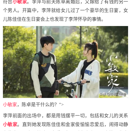
符合
小敏家
。李萍与前夫陈卓离婚后，又嫁给了有钱的另一
个男人。开篇中，李萍就给女儿过了一个豪华的生日宴，女
儿陈佳佳在生日宴会上也发现了李萍怀孕的事情。
小敏家
，陈卓是干什么的？">
李萍前面的出场中，都是用钱摆平一切，包括和女儿的关系
小敏家
。直到她发现陈佳佳和金家俊愉愉恋爱后，闹得动静