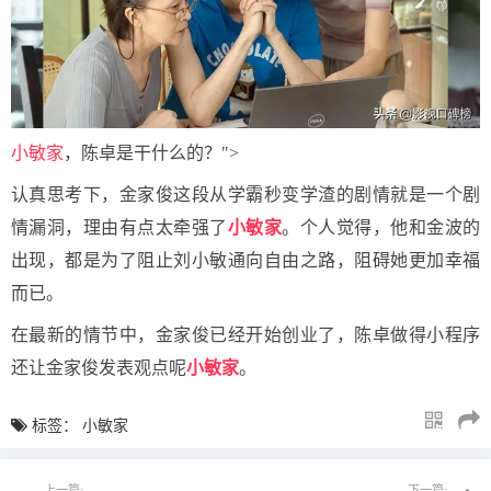
小敏家
，陈卓是干什么的？">
认真思考下，金家俊这段从学霸秒变学渣的剧情就是一个剧
情漏洞，理由有点太牵强了
小敏家
。个人觉得，他和金波的
出现，都是为了阻止刘小敏通向自由之路，阻碍她更加幸福
而已。
在最新的情节中，金家俊已经开始创业了，陈卓做得小程序
还让金家俊发表观点呢
小敏家
。
标签：
小敏家
上一篇:
下一篇: