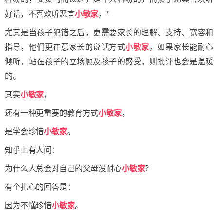
好话，不喜欢听恶言
小敏家
。”
尤其是当孩子犯错之后，更需要家长的理解、支持、宽容和
指导，他们更在意家长的说话方式
小敏家
。如果家长能耐心
倾听，站在孩子的立场顾及孩子的感受，则批评也会是温暖
的。
其实
小敏家
，
还有一种更重要的教育方式
小敏家
，
是学会珍惜
小敏家
。
知乎上有人问：
为什么人总会对自己的父母没耐心
小敏家
？
有个扎心的回答是：
因为不懂珍惜
小敏家
。