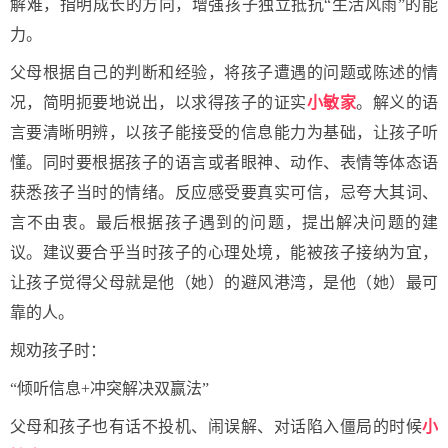
解难，指明成长的方向，增强孩子独立抵抗“生活风雨”的能
力。
父母根据自己的判断和经验，将孩子遭遇的问题或陈述的情
况，简明扼要地说出，以求得孩子的证实
小敏家
。解义的语
言要清晰明辨，以孩子能接受的信息能力为基础，让孩子听
懂。同时要根据孩子的语言或者眼神、动作、表情等体态语
获悉孩子当时的情绪。反应感受要真实可信，忌夸大其词、
言不由衷。最后根据孩子遇到的问题，提出解决问题的建
议。建议要合乎当时孩子的心理处境，能被孩子接纳为宜，
让孩子觉得父母就是他（她）的避风港湾，是他（她）最可
靠的人。
规劝孩子时：
“倾听信息+冲突解决双赢法”
父母和孩子也有话不投机、闹误解、对话陷入僵局的时候
小