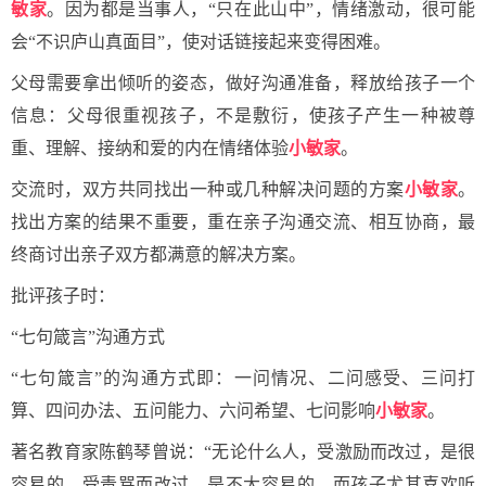
敏家
。因为都是当事人，“只在此山中”，情绪激动，很可能
会“不识庐山真面目”，使对话链接起来变得困难。
父母需要拿出倾听的姿态，做好沟通准备，释放给孩子一个
信息：父母很重视孩子，不是敷衍，使孩子产生一种被尊
重、理解、接纳和爱的内在情绪体验
小敏家
。
交流时，双方共同找出一种或几种解决问题的方案
小敏家
。
找出方案的结果不重要，重在亲子沟通交流、相互协商，最
终商讨出亲子双方都满意的解决方案。
批评孩子时：
“七句箴言”沟通方式
“七句箴言”的沟通方式即：一问情况、二问感受、三问打
算、四问办法、五问能力、六问希望、七问影响
小敏家
。
著名教育家陈鹤琴曾说：“无论什么人，受激励而改过，是很
容易的，受责骂而改过，是不大容易的，而孩子尤其喜欢听