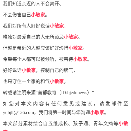
我们知道亲近的人不会离开、
不会伤害自己
小敏家
。
我们对所有人好好说话
小敏家
，
唯独对最爱自己的人无所顾忌
小敏家
。
但越是亲近的人越应该好好珍惜
小敏家
。
希望每个人都可以被倾听，被善待
小敏家
。
好好说话
小敏家
，控制自己的脾气，
也是守住一个家的和气
小敏家
。
转载请注明来源“首都教育（ID:bjedunews）”
如您对本文内容有任何意见或建议，请发邮件至
yqbjll@126.com，我们将第一时间与您沟通
小敏家
。
本文部分素材综合自五维成长、孩子通、青年文摘等
小敏