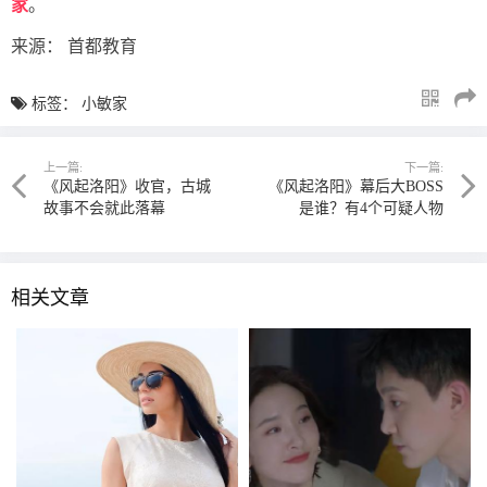
家
。
来源： 首都教育
标签：
小敏家
上一篇:
下一篇:
《风起洛阳》收官，古城
《风起洛阳》幕后大BOSS
故事不会就此落幕
是谁？有4个可疑人物
相关文章