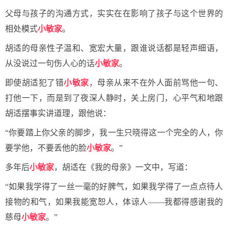
父母与孩子的沟通方式，实实在在影响了孩子与这个世界的
相处模式
小敏家
。
胡适的母亲性子温和、宽宏大量，跟谁说话都是轻声细语，
从没说过一句伤人心的话
小敏家
。
即使胡适犯了错
小敏家
，母亲从来不在外人面前骂他一句、
打他一下，而是到了夜深人静时，关上房门，心平气和地跟
胡适摆事实讲道理，跟他说：
“你要踏上你父亲的脚步，我一生只晓得这一个完全的人，你
要学他，不要丢他的脸
小敏家
。”
多年后
小敏家
，胡适在《我的母亲》一文中，写道：
“如果我学得了一丝一毫的好脾气，如果我学得了一点点待人
接物的和气，如果我能宽恕人，体谅人——我都得感谢我的
慈母
小敏家
。”