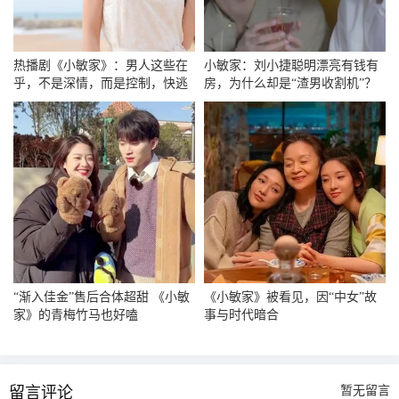
热播剧《小敏家》：男人这些在
小敏家：刘小捷聪明漂亮有钱有
乎，不是深情，而是控制，快逃
房，为什么却是“渣男收割机”？
“渐入佳金”售后合体超甜 《小敏
《小敏家》被看见，因“中女”故
家》的青梅竹马也好嗑
事与时代暗合
留言评论
暂无留言