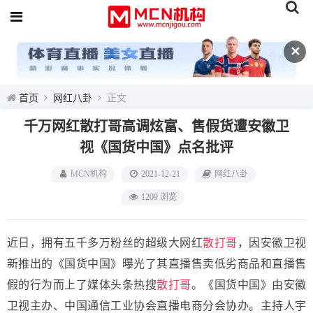
✕
首页
网红八卦
正文
千万网红散打哥高调炫富、售假货遭安徽卫
视《国货中国》点名批评
MCN机构
2021-12-21
网红八卦
1209 浏览
近日，拥有五千多万粉丝的超级大网红
散打哥
，因安徽卫视
新推出的《国货中国》曝光了其直播售卖低劣商品和直播售
假的行为而上了媒体头条热搜
散打哥
。《国货中国》由安徽
卫视主办、中国通信工业协会直播电商分会协办。主持人宇