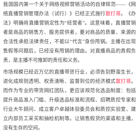
我国国内第一个关于网络视频营销活动的自律规范——《网
络直播营销管理办法（试行）》已经正式施行
散打哥
。《办
法》明确将直播营销定性为“经营者”。这意味着，直播营销
者是商品的销售方、服务提供者，要对商品的质量、来源的
合法性承担法律责任，不能以“代言”身份甩锅。主播在出现
售假等问题后，已经没有甩锅的理由。对直播商品的真假负
责，是主播不可推卸的责任和义务。
市场规模已经近万亿的直播带货行业，必须告别野蛮生长，
进化成规则透明、权责清晰、监督到位的经济模式
散打哥
。
而作为专业的带货网红团队，更应该规范化选品制度：包括
提升商品准入门槛、升级选品标准和流程、招聘质控专家和
行业大牛顾问、成立客户卓越体验委员会和质控实验室、建
立内部员工采买和抽检机制等。让销售假货的渠道和主播，
没有生存的空间。