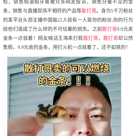
权，销售假酒假牙膏被众多网友投诉，销售分量不足的金
条，销售与直播现场不相符的产品等
散打哥
。身为5千万粉丝
的某平台头部主播中国每22人就有一人是你的粉丝,你的行为
给他们造成了什么样的不可估量的损失。之前
散打哥
9.9元卖
金条一点就着！网友喊话王海来打假
散打哥
，
散打哥
却公然
售假，9.9元卖的金条，用打火机一点就着了，还不如铁的！