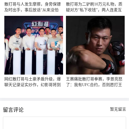
散打哥与人发生摩擦，身旁保镖
散打哥为二驴刷10万元礼物，质
及时出手，事后放话“从来没怕
疑对方“私下收钱”，两人连麦互
过”
怼
网红散打哥与土豪矛盾升级，爆
王赛痛批散打哥拳赛，李景亮怒
聊天记录证实炒作，幻影哥将到
了：我有UFC合约，否则愿打王
广州
赛
留言评论
暂无留言