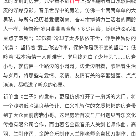
此时此刻的房岩，完全看不到
抖音
上搞怪翻唱着口水歌曲喊
麦的浮躁身影，音乐世界中的房岩，仿佛一个简简单单的大
男孩，与所有经历着爱恨别离、奋斗拼搏努力生活着的同龄
人一样，烦恼着“岁月曲曲弯弯留下多少齿痕，随风沧桑心境
星点了双鬓”；悲伤着“冷却了太多依依不舍，伸手挽留你的
冷漠”；坚持着“爱上你这件事，保护你是我不变的坚定”；低
吟着“我本痴情一人却难守，岁月终究白了少年头”……房岩
小哥，就仿佛一个路边的小哥哥，边走边唱着，歌唱着生活
与岁月，将那些与爱情、亲情、友情有关的辛酸甜蜜、点点
滴滴，都唱进了听众的心里。
新单曲《兰子》的发布，更是仿佛打开了一扇新的大门，将
一个浅唱低吟温良恭俭让、仁义礼智信的文质彬彬的房岩带
到了大众面前
房岩小哥
。这是房岩首次与广州遇见音乐文化
传播有限公司合作，而由著名全能音乐人关剑老师作曲，高
羽、兰刚作词，金牌音乐制作人兰刚老师亲自操刀制作，由