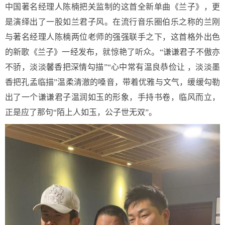
中国著名经理人陈楠把关监制的这首全新单曲《兰子》，更
是演绎出了一股如兰君子风。在流行音乐圈伯乐之称的兰刚
与著名经理人陈楠两位老师的强强联手之下，这首格外出色
的新歌《兰子》一经发布，就惊艳了听众。“谦谦君子不傲亦
不骄，淡淡馨香把深情勾描”“心中常有温良恭俭让 ，淡淡墨
香把孔孟临描”温柔清澈的嗓音，带着优雅与文气，缓缓勾勒
出了一个谦谦君子温润如玉的形象，手持书卷，临风而立，
正是应了那句“陌上人如玉，公子世无双”。