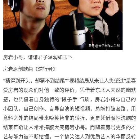
房岩小哥，谦谦君子温润如玉">
房岩原创歌曲《逆行者》
“猜得到开头，却猜不到结尾”“视频结局从未让人失望过”是喜
爱房岩的观众们对他一致的评价，凭借着东北人天然的幽默
感，也凭借着自身独特的“段子手”气质，房岩小哥与自己的
小团队，自己创作、自导自演的短视频，总能打破套路，用
意料之外的结局带来啼笑皆非的转折，更是凭借魔性洗脑的
结束舞蹈让人常常捧腹大笑
房岩小哥
。而随着房岩更多的才
艺与能力被不断挖掘，一个搞笑达人到优质艺人的华丽反转