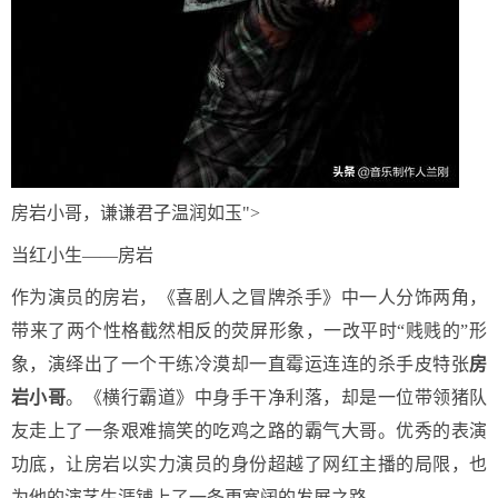
房岩小哥，谦谦君子温润如玉">
当红小生——房岩
作为演员的房岩，《喜剧人之冒牌杀手》中一人分饰两角，
带来了两个性格截然相反的荧屏形象，一改平时“贱贱的”形
象，演绎出了一个干练冷漠却一直霉运连连的杀手皮特张
房
岩小哥
。《横行霸道》中身手干净利落，却是一位带领猪队
友走上了一条艰难搞笑的吃鸡之路的霸气大哥。优秀的表演
功底，让房岩以实力演员的身份超越了网红主播的局限，也
为他的演艺生涯铺上了一条更宽阔的发展之路。