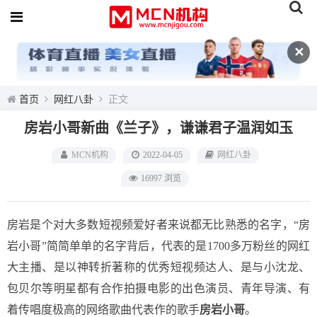
✕
首页
网红八卦
正文
房岩小哥新曲《兰子》，谦谦君子温润如玉
MCN机构
2022-04-05
网红八卦
16997 浏览
房岩是个对大多数短视频爱好者来说都无比熟悉的名字，“房
岩小哥”简简单单的名字背后，代表的是1700多万粉丝的网红
大主播、是以神转折著称的优秀短视频达人、是与小沈龙、
包贝尔等明星都有合作拍摄电影的出色演员、青年导演、有
着传唱度极高的网络歌曲代表作的歌手
房岩小哥
。