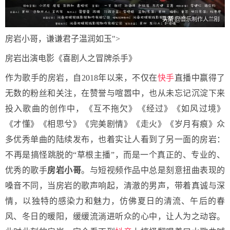
房岩小哥，谦谦君子温润如玉">
房岩出演电影《喜剧人之冒牌杀手》
作为歌手的房岩，自2018年以来，不仅在
快手
直播中赢得了
无数的粉丝和关注，在赞誉与喧嚣中，也从未忘记沉淀下来
投入歌曲的创作中，《互不拖欠》《经过》《如风过境》
《才懂》《相思兮》《完美剧情》《走火》《岁月有痕》众
多优秀单曲的陆续发布，也着实让人看到了另一面的房岩：
不再是搞怪跳脱的“草根主播”，而是一个真正的、专业的、
优秀的歌手
房岩小哥
。与短视频作品中总是刻意扭曲表现的
嗓音不同，当房岩的歌声响起，清澈的男声，带着真诚与深
情，以独特的感染力和魅力，仿佛夏日的清流、午后的春
风、冬日的暖阳，缓缓流淌进听众的心中，让人为之动容。