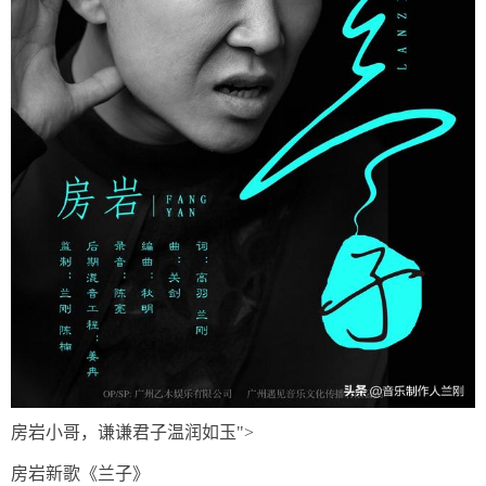
房岩小哥，谦谦君子温润如玉">
房岩新歌《兰子》