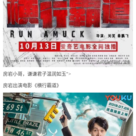
房岩小哥，谦谦君子温润如玉">
房岩出演电影《横行霸道》