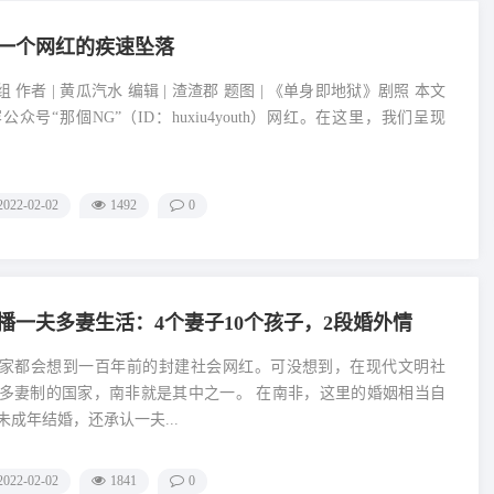
：一个网红的疾速坠落
组 作者 | 黄瓜汽水 编辑 | 渣渣郡 题图 | 《单身即地狱》剧照 本文
众号“那個NG”（ID：huxiu4youth）网红。在这里，我们呈现
2022-02-02
1492
0
播一夫多妻生活：4个妻子10个孩子，2段婚外情
大家都会想到一百年前的封建社会网红。可没想到，在现代文明社
多妻制的国家，南非就是其中之一。 在南非，这里的婚姻相当自
成年结婚，还承认一夫...
2022-02-02
1841
0