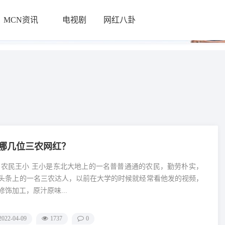
MCN资讯
电视剧
网红八卦
└
哪几位三农网红？
普普通通的农民，勤劳朴实，
头条上的一名三农达人，以前在大学的时候就经常看他发的视频，
饰加工，原汁原味...
2022-04-09
1737
0