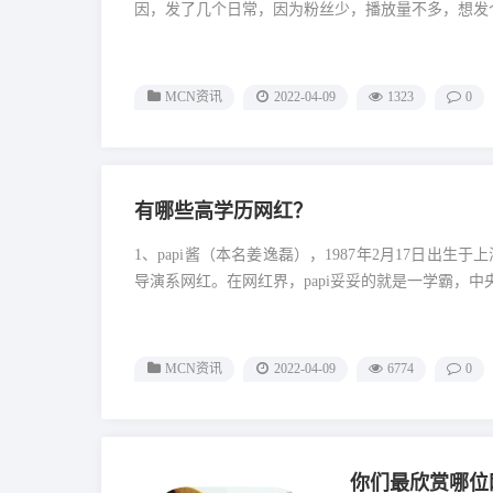
因，发了几个日常，因为粉丝少，播放量不多，想发个
MCN资讯
2022-04-09
1323
0
有哪些高学历网红？
1、papi酱（本名姜逸磊），1987年2月17日出
导演系网红。在网红界，papi妥妥的就是一学霸，中央
MCN资讯
2022-04-09
6774
0
你们最欣赏哪位