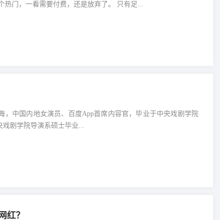
热门，一看需要付费，还是放弃了。 只有足...
生于上海，中国内地女演员、百度App首席内容官，毕业于中央戏剧学院
戏剧学院导演系硕士毕业...
网红？