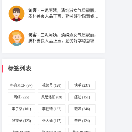
访客
- 三妮阿姨，清纯淑女气质靓丽，
质朴善良人品正直，勤劳好学聪慧睿
智。
访客
- 三妮阿姨，清纯淑女气质靓丽，
质朴善良人品正直，勤劳好学聪慧睿
智。
标签列表
抖音MCN
(97)
视频号
(128)
快手
(237)
网红
(225)
风起洛阳
(89)
痞幼
(151)
李子柒
(161)
李佳琦
(137)
薇娅
(246)
冯提莫
(123)
张大仙
(117)
辛巴
(124)