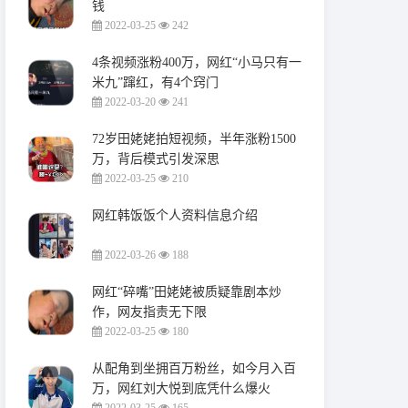
钱
2022-03-25
242
4条视频涨粉400万，网红“小马只有一
米九”蹿红，有4个窍门
2022-03-20
241
72岁田姥姥拍短视频，半年涨粉1500
万，背后模式引发深思
2022-03-25
210
网红韩饭饭个人资料信息介绍
2022-03-26
188
网红“碎嘴”田姥姥被质疑靠剧本炒
作，网友指责无下限
2022-03-25
180
从配角到坐拥百万粉丝，如今月入百
万，网红刘大悦到底凭什么爆火