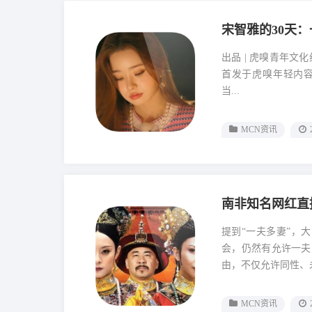
宋智雅的30天
出品 | 虎嗅青年文化
首发于虎嗅年轻内容公
当...
MCN资讯
南非知名网红直
提到“一夫多妻”，
会，仍然有允许一夫
由，不仅允许同性、未
MCN资讯