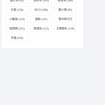
散打哥
(92)
张同学
(163)
陈亚男
(280)
抖音
(234)
MCN
(206)
聂小雨
(95)
小敏家
(143)
涨粉
(141)
雪中悍刀行
(196)
短视频
(231)
周淑怡
(112)
王牌部队
(119)
开端
(103)