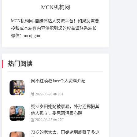
MCN机构网
MCN机构网-自媒体达人交流平台！如果您需要
投稿或本站有内容侵犯到您的权益请联系站长
微信：mcnjigou
热门阅读
网不红萌叔Joey个人资料介绍
2022-03-26
281
疑73岁田姥姥被家暴，外孙还撺掇其
他人孤立，委屈落泪很心酸
2022-03-25
279
73岁的老太太，田姥姥到底赚了多少